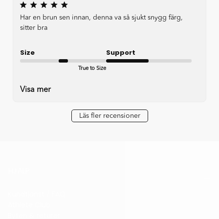
Har en brun sen innan, denna va så sjukt snygg färg,
sitter bra
Size
Support
True to Size
Okay
Visa mer
Läs fler recensioner
HJÄLP
Kundtjänst / FAQ
Athlete Club
Byten & returer