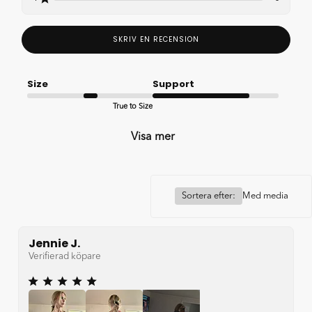
SKRIV EN RECENSION
Size
Support
True to Size
Good
Visa mer
Sortera efter:
Med media
Jennie J.
Verifierad köpare