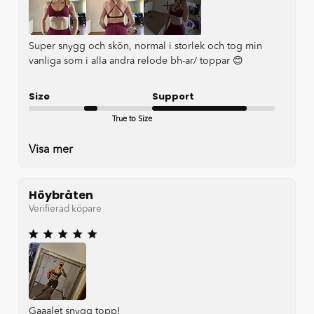
+2
Super snygg och skön, normal i storlek och tog min
vanliga som i alla andra relode bh-ar/ toppar 😊
Size
Support
True to Size
Good
Visa mer
Höybråten
Verifierad köpare
Gaaalet snygg topp!