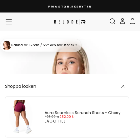
HOPPA
FRIA STORLEKSBYTEN
TILL
INNEHÅLL
Hanna
är 157cm / 5′2″
och bär storlek S
Shoppa looken
Aura Seamless Scrunch Shorts - Cherry
Ordinarie
Reapris
403,00 kr
282,00 kr
pris
LÄGG TILL