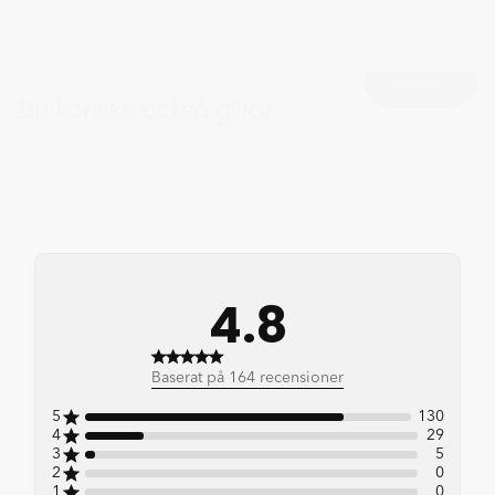
VIEW ALL
Du kanske också gillar
4.8
4.8 out of 5 stars 164 total
Baserat på 164 recensioner
reviews
5
130
4
29
3
5
2
0
1
0