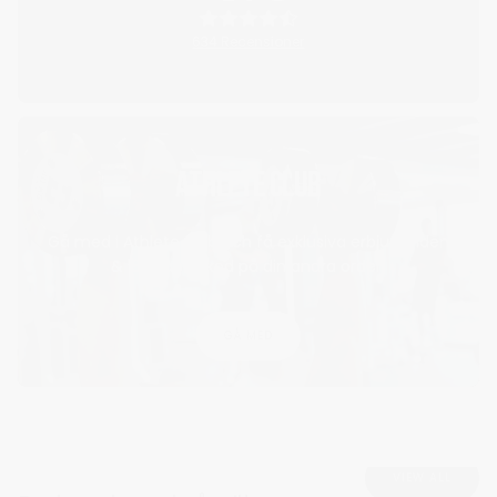
634 Recensioner
ATHLETE CLUB
Gå med i Athlete club och få exklusiva erbjudanden
& 15% rabattkod på din andra order!
GÅ MED
VIEW ALL