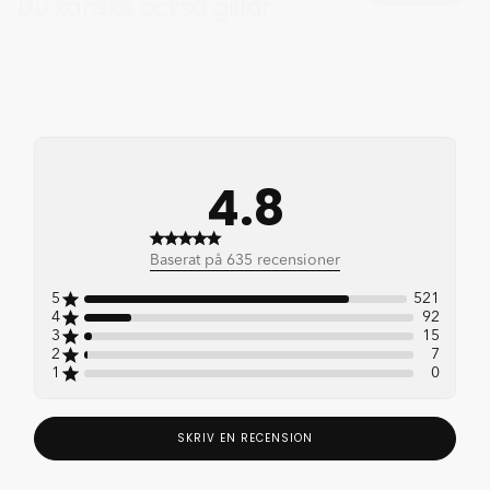
Du kanske också gillar
4.8
4.8 out of 5 stars 635 total
Baserat på 635 recensioner
reviews
5
521
4
92
3
15
2
7
1
0
SKRIV EN RECENSION