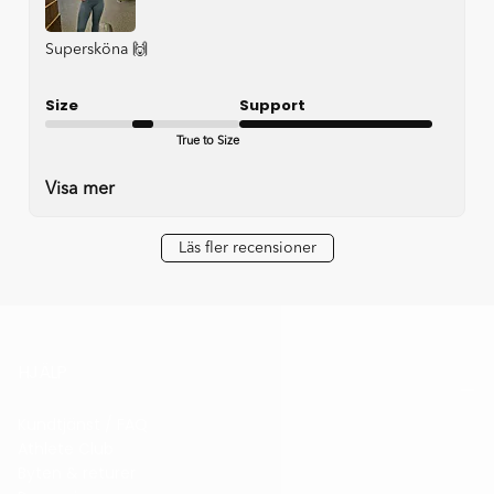
Supersköna 🙌
Size
Support
True to Size
Very good
Visa mer
Läs fler recensioner
HJÄLP
Kundtjänst / FAQ
Athlete Club
Byten & returer