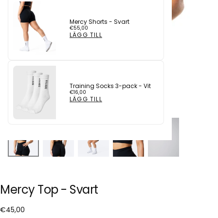
Mercy Shorts - Svart
Ordinarie
€55,00
pris
LÄGG TILL
Training Socks 3-pack - Vit
Ordinarie
€16,00
pris
LÄGG TILL
Mercy Top - Svart
€45,00
Ordinarie
€45,00