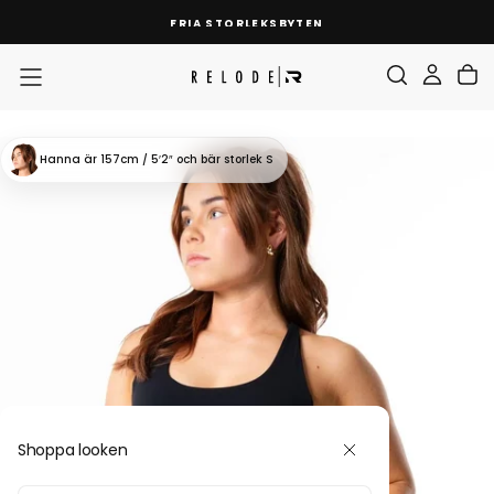
HOPPA
FRIA STORLEKSBYTEN
TILL
INNEHÅLL
Hanna
är 157cm / 5′2″
och bär storlek S
Shoppa looken