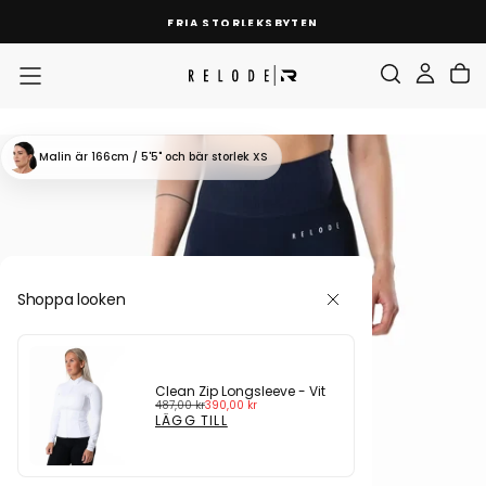
HOPPA
FRIA STORLEKSBYTEN
TILL
INNEHÅLL
Malin
är 166cm / 5'5"
och bär storlek XS
Shoppa looken
Clean Zip Longsleeve - Vit
Ordinarie
Reapris
487,00 kr
390,00 kr
pris
LÄGG TILL