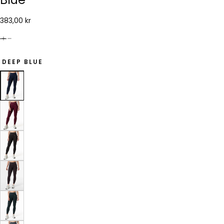
383,00
Ordinarie
383,00 kr
kr
pris
DEEP BLUE