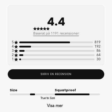
4.4
4.4 out of 5 stars 1191
Baserat på 1191 recensioner
total reviews
5
819
4
192
3
86
2
64
1
30
SKRIV EN RECENSION
Size
Squatproof
True to Size
Good
Visa mer