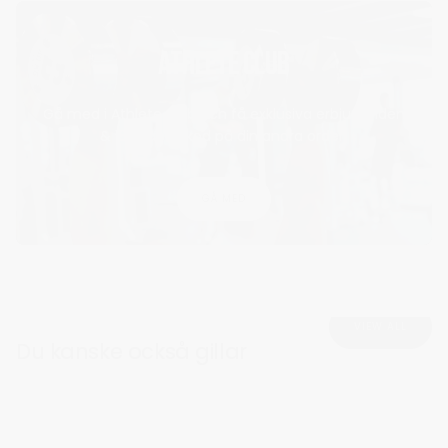
ATHLETE CLUB
Gå med i Athlete club och få exklusiva erbjudanden
& 15% rabattkod på din andra order!
GÅ MED
VIEW ALL
Du kanske också gillar