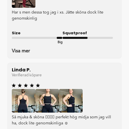
Har s men dessa tog jag i xs. Jätte sköna dock lite
genomskinlig
Size
Squatproof
Big
okey
Visa mer
Linda P.
Verifierad köpare
Så mjuka & sköna 👌🏼👌🏼 perfekt hög midja som jag vill
ha, dock lite genomskinliga ☺️