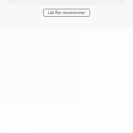
Läs fler recensioner
HJÄLP
Kundtjänst / FAQ
Athlete Club
Byten & returer
Recensioner
Ångra köp
Om oss
Information