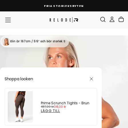
HOPPA
FRIA STORLEKSBYTEN
TILL
INNEHÅLL
Elin
är 167cm / 5′6″
och bär storlek S
Shoppa looken
Prime Scrunch Tights - Brun
Ordinarie
Reapris
487,00 kr
341,00 kr
pris
LÄGG TILL