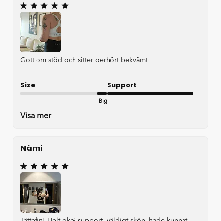
Gott om stöd och sitter oerhört bekvämt
Size
Support
Big
Very good
Visa mer
Nåmi
Jättefin! Helt okej support, väldigt skön, hade kunnat