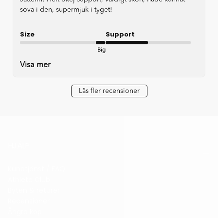
sova i den, supermjuk i tyget!
Size
Support
Big
Okay
Visa mer
Läs fler recensioner
HJÄLP
Kundtjänst / FAQ
Athlete Club
Byten & returer
Recensioner
Ångra köp