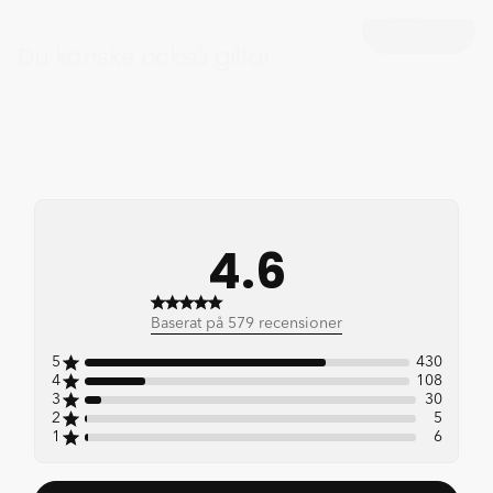
VIEW ALL
Du kanske också gillar
4.6
4.6 out of 5 stars 579 total
Baserat på 579 recensioner
reviews
5
430
4
108
3
30
2
5
1
6