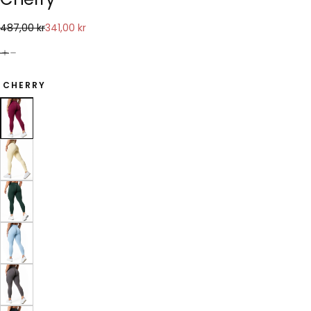
341,00
Ordinarie
Reapris
487,00 kr
341,00 kr
kr
pris
CHERRY