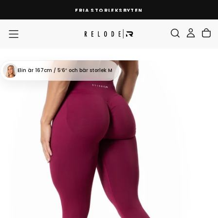
HOPPA
FRIA STORLEKSBYTEN
TILL
INNEHÅLL
Elin
är 167cm / 5′6″
och bär storlek M