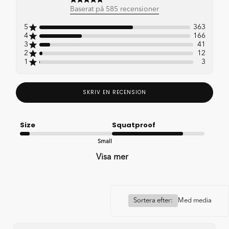
4.5 out of 5 stars 585 total
Baserat på 585 recensioner
reviews
5
363
4
166
3
41
2
12
1
3
SKRIV EN RECENSION
Size
Squatproof
Small
Good
Visa mer
Sortera efter:
Med media