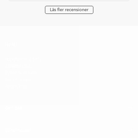
Läs fler recensioner
HJÄLP
Kundtjänst / FAQ
Athlete Club
Byten & returer
Recensioner
Ångra köp
Om oss
Information