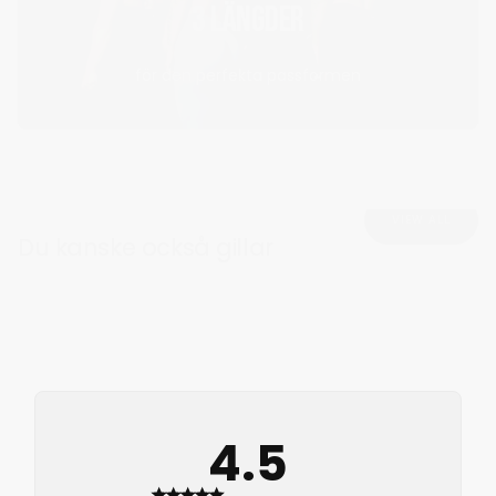
3 LÄNGDER
för den perfekta passformen
VIEW ALL
Du kanske också gillar
4.5