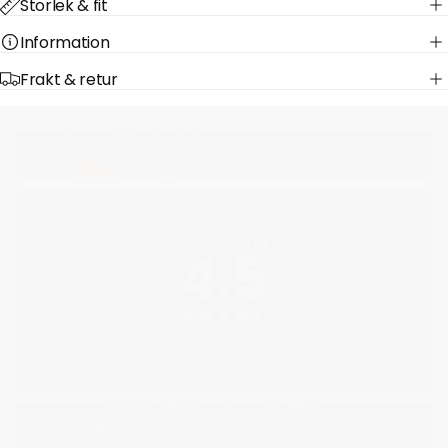
Storlek & fit
Information
Frakt & retur
ÖVERGRIPANDE BETYG
4.5
583 Recensioner