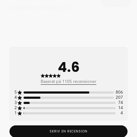
Du kanske också gillar
4.6
4.6 out of 5 stars 1105
Baserat på 1105 recensioner
total reviews
5
806
4
207
3
74
2
14
1
4
SKRIV EN RECENSION