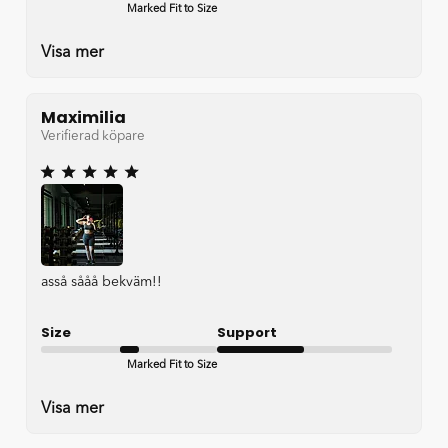
Marked Fit to Size
Very Good
Visa mer
Maximilia
Verifierad köpare
asså sååå bekväm!!
Size
Support
Marked Fit to Size
Satisfactory
Visa mer