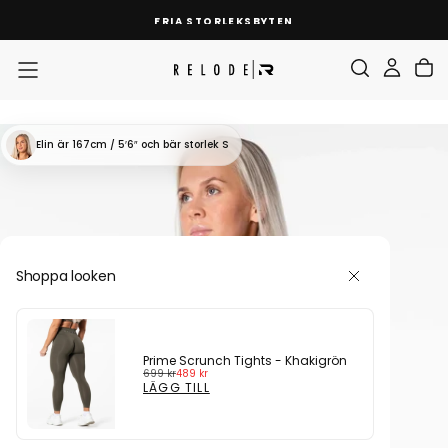
HOPPA
FRIA STORLEKSBYTEN
TILL
INNEHÅLL
Elin
är 167cm / 5′6″
och bär storlek S
Shoppa looken
Prime Scrunch Tights - Khakigrön
Ordinarie
Reapris
699 kr
489 kr
pris
LÄGG TILL