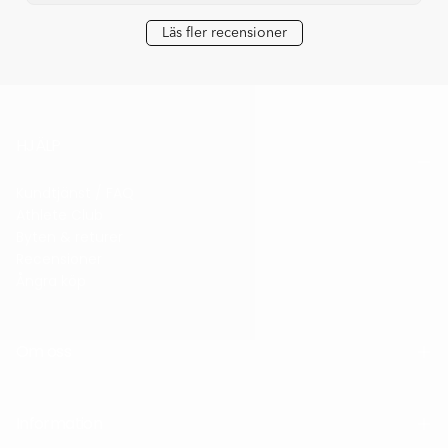
Läs fler recensioner
HJÄLP
Kundtjänst / FAQ
Athlete Club
Byten & returer
Recensioner
Ångra köp
Om oss
Information