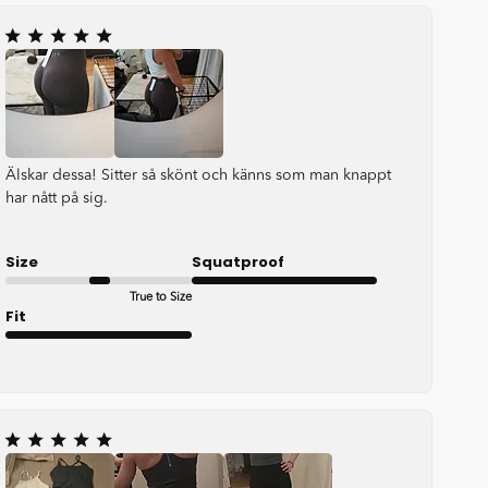
Älskar dessa! Sitter så skönt och känns som man knappt
har nått på sig.
Size
Squatproof
True to Size
Very good
Fit
Very good