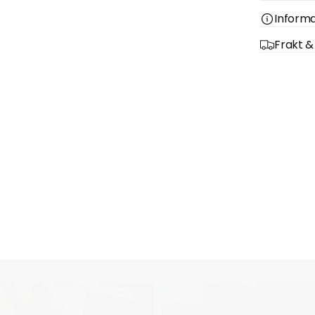
Informa
Snabbva
Frakt &
är för n
t
Ingen produkt