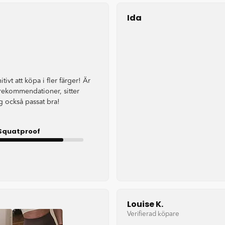
Ida
itivt att köpa i fler färger! Är
rekommendationer, sitter
 också passat bra!
Squatproof
Good
Louise K.
Verifierad köpare