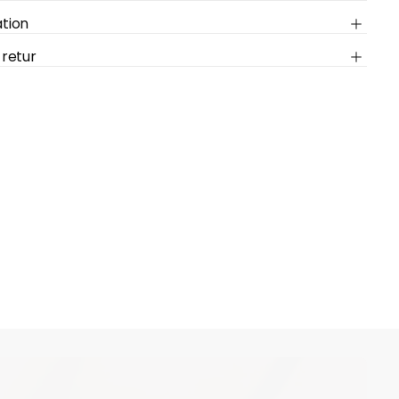
tion
rukorgen
 retur
ärvarande
om
 har valts ännu.