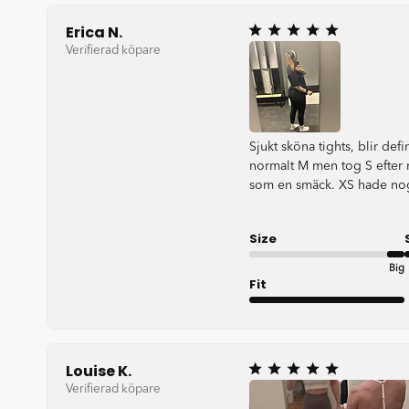
Erica N.
Verifierad köpare
Sjukt sköna tights, blir defin
normalt M men tog S efter 
som en smäck. XS hade nog
Size
Big
Fit
Very good
Louise K.
Verifierad köpare