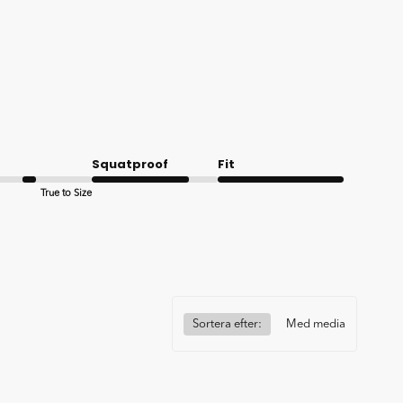
Squatproof
Fit
True to Size
Good
Very good
Sortera efter:
Med media