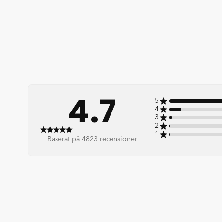
4.7
5
4
3
2
1
4.7 out of 5 stars 4823 total reviews
Baserat på 4823 recensioner