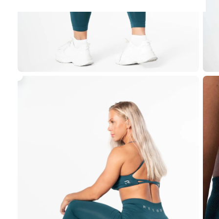
Visa
Prime
Seamless
Top
-
Teal
Grön