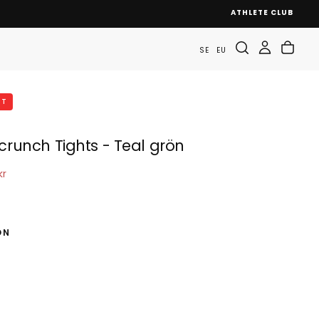
ATHLETE CLUB
SE
EU
TT
crunch Tights - Teal grön
ris
kr
ÖN