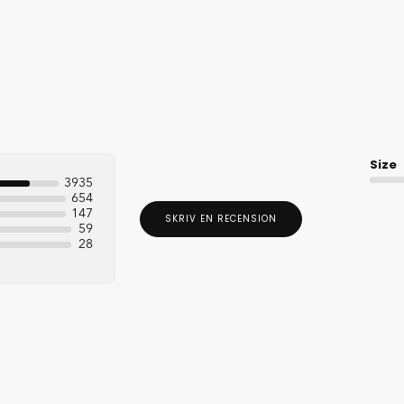
Size
3935
654
147
SKRIV EN RECENSION
59
28