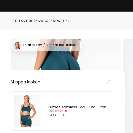
HOPPA
TILL
INNEHÅLL
LADIES
DUDES
ACCESSOARER
Elin
är 167cm / 5′6″
och bär storlek S
Shoppa looken
Prime Seamless Top - Teal Grön
Ordinarie
Reapris
499 kr
324 kr
pris
LÄGG TILL