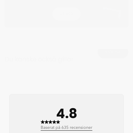
GÅ MED
VIEW ALL
Du kanske också gillar
4.8
4.8 out of 5 stars 635 total
Baserat på 635 recensioner