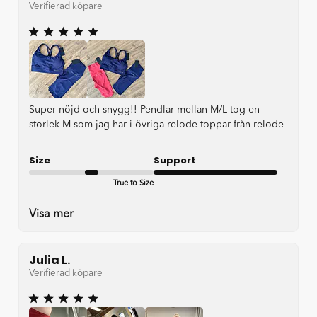
Verifierad köpare
Super nöjd och snygg!! Pendlar mellan M/L tog en
storlek M som jag har i övriga relode toppar från relode
Size
Support
True to Size
Very good
Visa mer
Julia L.
Verifierad köpare