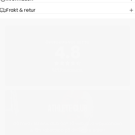
Frakt & retur
ÖVERGRIPANDE BETYG
4.8
634 Recensioner
ATHLETE CLUB
Gå med i Athlete club och få exklusiva erbjudanden
& 15% rabattkod på din andra order!