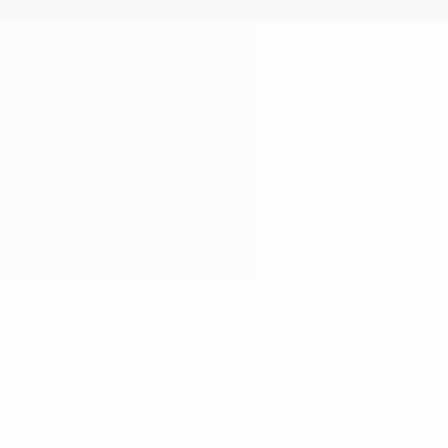
HJÄLP
Kundtjänst / FAQ
Athlete Club
Byten & returer
Recensioner
Ångra köp
Om oss
Information