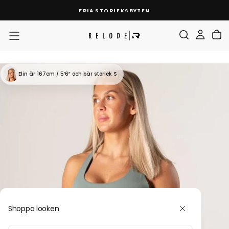
HOPPA
FRIA STORLEKSBYTEN
TILL
INNEHÅLL
Elin
är 167cm / 5′6″
och bär storlek S
Shoppa looken