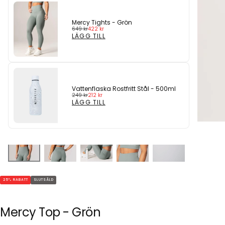
Mercy Tights - Grön
Ordinarie
Reapris
649 kr
422 kr
pris
LÄGG TILL
Vattenflaska Rostfritt Stål - 500ml
Ordinarie
Reapris
249 kr
212 kr
pris
LÄGG TILL
25
% RABATT
SLUTSÅLD
Mercy Top - Grön