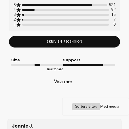
reviews
5
521
4
92
3
15
2
7
1
0
SKRIV EN RECENSION
Size
Support
True to Size
Good
Visa mer
Sortera efter:
Med media
Jennie J.