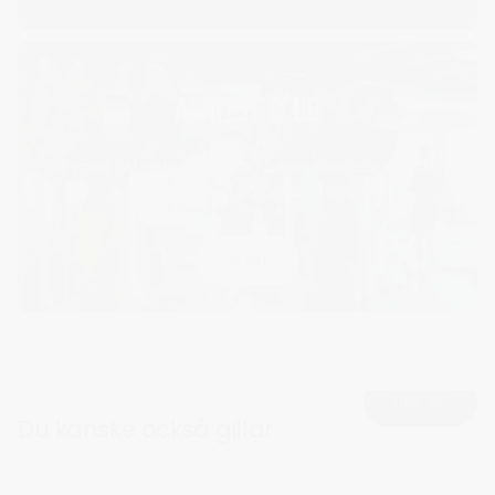
ATHLETE CLUB
Gå med i Athlete club och få exklusiva erbjudanden
& 15% rabattkod på din andra order!
GÅ MED
VIEW ALL
Du kanske också gillar