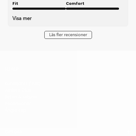
Fit
Comfort
Very good
Very good
Visa mer
Läs fler recensioner
HJÄLP
Kundtjänst / FAQ
Athlete Club
Byten & returer
Recensioner
Ångra köp
Om oss