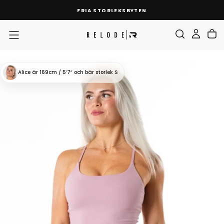
HOPPA
FRIA STORLEKSBYTEN
TILL
INNEHÅLL
Alice
är 169cm / 5′7″
och bär storlek S