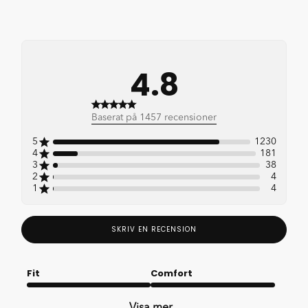
4.8
4.8 out of 5 stars 1457
Baserat på 1457 recensioner
total reviews
5
1230
4
181
3
38
2
4
1
4
SKRIV EN RECENSION
Fit
Comfort
Very good
Very good
Visa mer