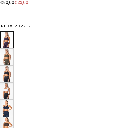
€33,00
Regular
Sale
€50,00
€33,00
price
price
PLUM PURPLE