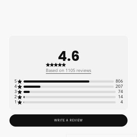
4.6
4.6 out of 5 stars 1105
Based on 1105 reviews
total reviews
5
806
4
207
3
74
2
14
1
4
WRITE A REVIEW