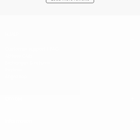
HJÄLP
Customer support / FAQ
Athlete Club
Exchanges & returns
Reviews
Ångra köp
Om oss
Information