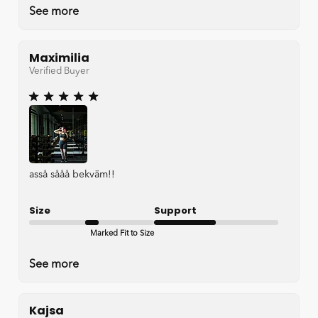
See more
Maximilia
Verified Buyer
asså sååå bekväm!!
Size
Support
Marked Fit to Size
Satisfactory
See more
Kajsa