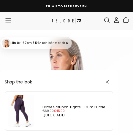
SKIP
FRIA STORLEKSBYTEN
TO
CONTENT
Elin
är 167cm / 5′6″
och bär storlek S
Shop the look
Prime Scrunch Tights - Plum Purple
Regular
Sale
€69,00
€45,00
price
price
QUICK ADD