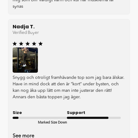
mig som blir väldigt varm och kul när musklerna får
synas
Nadja T.
Verified Buyer
Snygg och otroligt framhävande top som jag bara älskar.
Have in mind dock att den är ”kort” under bysten, och
kan nog åka upp lätt om man inte justerar den rätt!
Annars den bästa toppen jag äger.
Size
Support
Marked Size Down
Good
See more