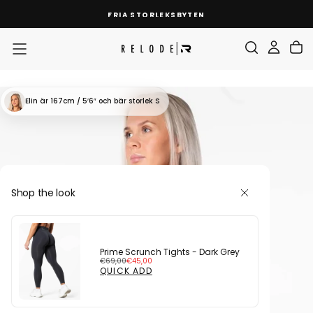
SKIP
FRIA STORLEKSBYTEN
TO
CONTENT
Elin
är 167cm / 5′6″
och bär storlek S
Shop the look
Prime Scrunch Tights - Dark Grey
Regular
Sale
€69,00
€45,00
price
price
QUICK ADD