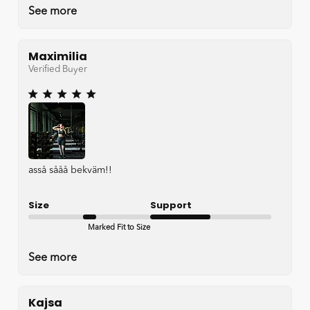
See more
Maximilia
Verified Buyer
asså sååå bekväm!!
Size
Support
Marked Fit to Size
Satisfactory
See more
Kajsa