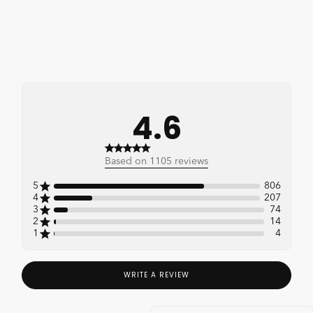
4.6
4.6 out of 5 stars 1105
Based on 1105 reviews
total reviews
5
806
4
207
3
74
2
14
1
4
WRITE A REVIEW