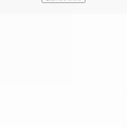
HJÄLP
Customer support / FAQ
Athlete Club
Exchanges & returns
Reviews
Ångra köp
Om oss
Information