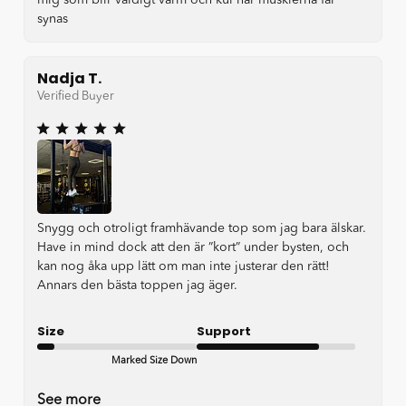
mig som blir väldigt varm och kul när musklerna får
synas
Nadja T.
Verified Buyer
Snygg och otroligt framhävande top som jag bara älskar.
Have in mind dock att den är ”kort” under bysten, och
kan nog åka upp lätt om man inte justerar den rätt!
Annars den bästa toppen jag äger.
Size
Support
Marked Size Down
Good
See more