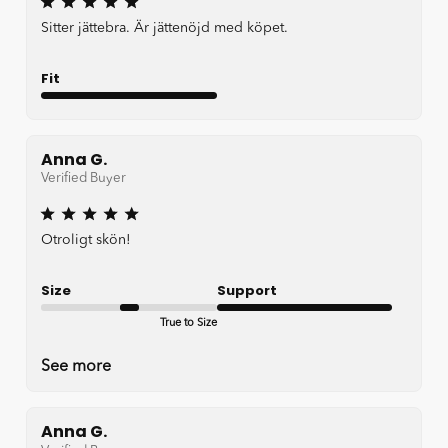
Sitter jättebra. Är jättenöjd med köpet.
Fit
Very Good
Anna G.
Verified Buyer
Otroligt skön!
Size
Support
True to Size
Very good
See more
Anna G.