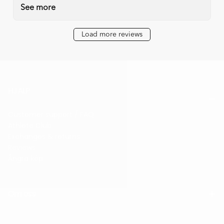
See more
Load more reviews
HJÄLP
Customer support / FAQ
Athlete Club
Exchanges & returns
Reviews
Ångra köp
Om oss