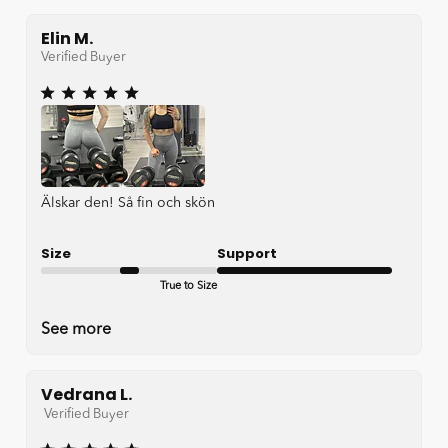
Elin M.
Verified Buyer
Älskar den! Så fin och skön
Size
Support
True to Size
Very good
See more
Vedrana L.
Verified Buyer