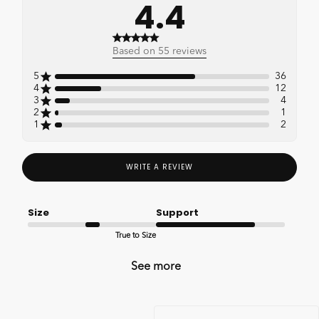
4.4
4.4 out of 5 stars 55 total
Based on 55 reviews
reviews
5
36
4
12
3
4
2
1
1
2
WRITE A REVIEW
Size
Support
True to Size
Good
See more