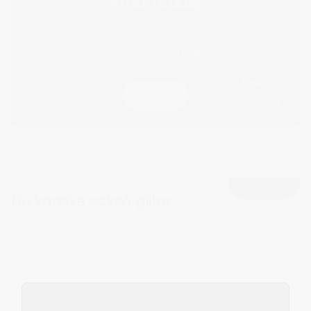
ATHLETE CLUB
Gå med i Athlete club och få exklusiva erbjudanden
& 15% rabattkod på din andra order!
GÅ MED
VIEW ALL
Du kanske också gillar