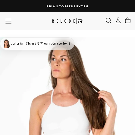
SKIP
FRIA STORLEKSBYTEN
TO
CONTENT
Julia
är 171cm / 5'7"
och bär storlek S