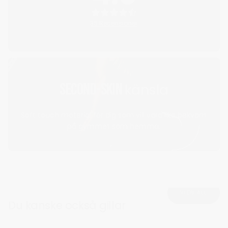
35 Recensioner
Second-skin
känsla
Soft touch material för dig som vill vara lika bekväm
på gymmet som hemma.
VIEW ALL
Du kanske också gillar