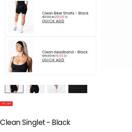
Clean Biker Shorts - Black
Regular
Sale
417,00 kr
251,00 kr
price
price
QUICK ADD
Clean Headband - Black
Regular
Sale
139,00 kr
70,00 kr
price
price
QUICK ADD
19
% OFF
Clean Singlet - Black