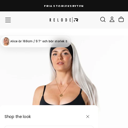
SKIP
FRIA STORLEKSBYTEN
TO
CONTENT
Alice
är 169cm / 5′7″
och bär storlek S
Shop the look