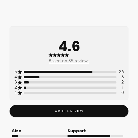
4.6
4.6 out of 5 stars 35 total
Based on 35 reviews
reviews
5
26
4
6
3
2
2
1
1
0
WRITE A REVIEW
Size
Support