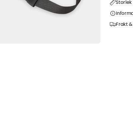
Storlek 
Informa
Frakt &