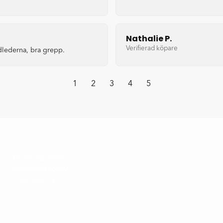
Nathalie P.
Verifierad köpare
dlederna, bra grepp.
1
2
3
4
5
INFORMATION
Allmänna villkor
Integritetspolicy
Cookiepolicy