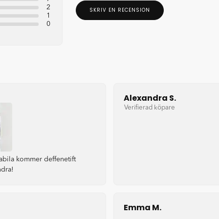
2
SKRIV EN RECENSION
1
0
Alexandra S.
Verifierad köpare
bila kommer deffenetift
ndra!
Emma M.