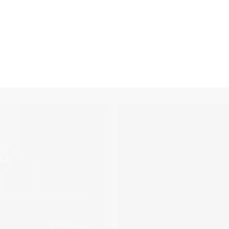
Snabbva
B
är för n
t
 & 15% rabattkod på din