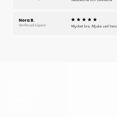
Jättesköna och bekväma
Nora B.
Verifierad köpare
Mycket bra. Mjuka vad han
HJÄLP
OM OSS
Kundtjänst / FAQ
Om oss
Athlete Club
Hållbarhet & Ansvar
Byten & returer
Recensioner
Ångra köp