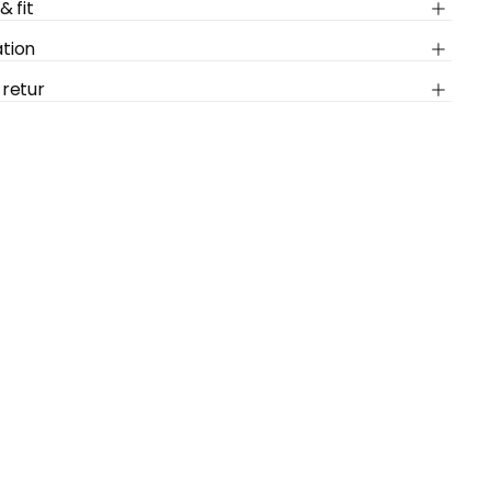
& fit
tion
 retur