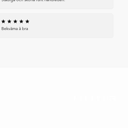
Stadiga och sköna runt handleden.
Bekväma å bra