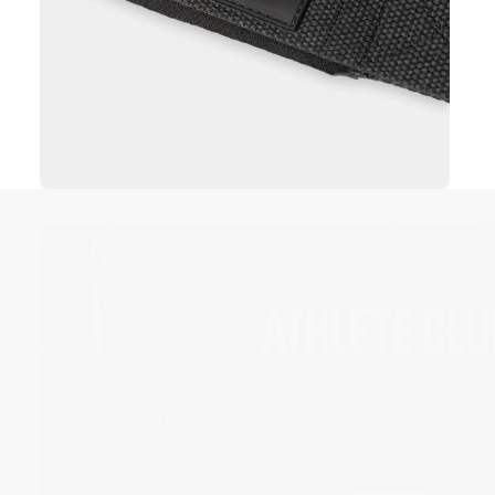
ATHLETE CLU
Gå med i Athlete club och få exklusiva erbjudanden
andra order!