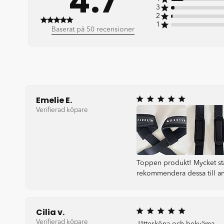
4.7
3
2
1
4.7 out of 5 stars 50 total reviews
Baserat på 50 recensioner
Emelie E.
Verifierad köpare
Toppen produkt! Mycket sta
rekommendera dessa till a
Cilia v.
Verifierad köpare