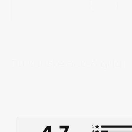
GÅ MED
Du kanske också gillar
5
4