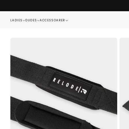
HOPPA
TILL
INNEHÅLL
LADIES
DUDES
ACCESSOARER