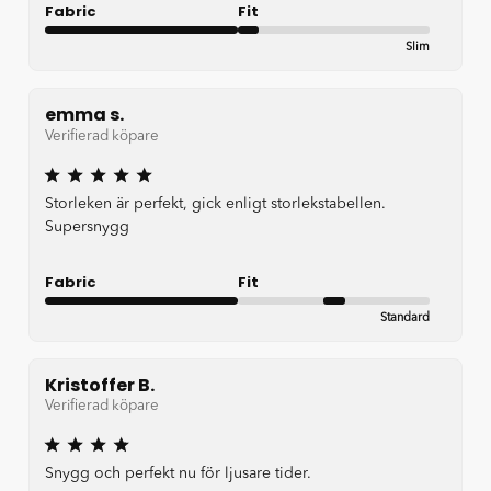
Fabric
Fit
Slim
Very Good
emma s.
Verifierad köpare
Storleken är perfekt, gick enligt storlekstabellen.
Supersnygg
Fabric
Fit
Standard
Very Good
Kristoffer B.
Verifierad köpare
Snygg och perfekt nu för ljusare tider.