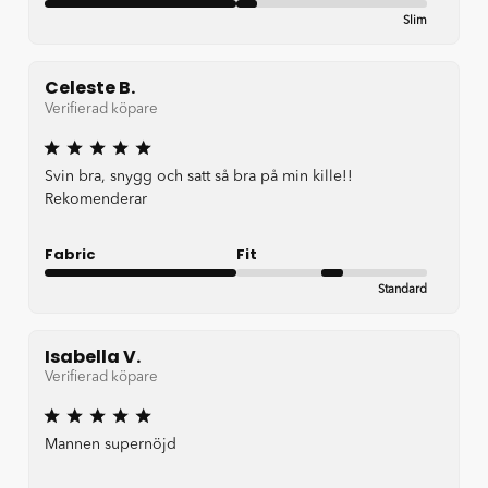
Slim
Very Good
Celeste B.
Verifierad köpare
Svin bra, snygg och satt så bra på min kille!!
Rekomenderar
Fabric
Fit
Standard
Very Good
Isabella V.
Verifierad köpare
Mannen supernöjd