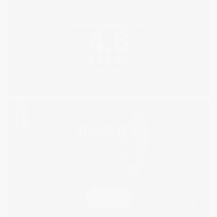
ÖVERGRIPANDE BETYG
4.8
5 Recensioner
ATHLETE CLUB
Gå med i Athlete club och få exklusiva erbjudanden
& 15% rabattkod på din andra order!
GÅ MED