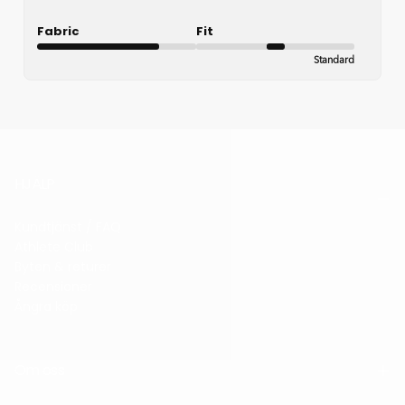
Fabric
Fit
Standard
Good
HJÄLP
Kundtjänst / FAQ
Athlete Club
Byten & returer
Recensioner
Ångra köp
Om oss