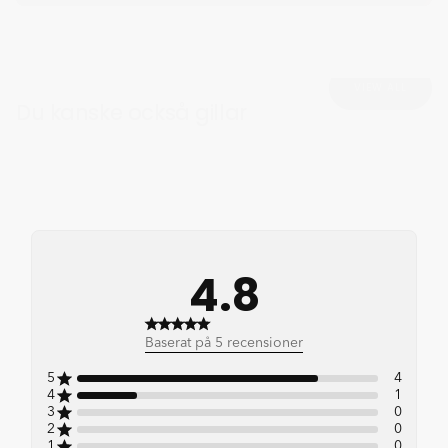
VIEW ALL
Du kanske också gillar
4.8
4.8 out of 5 stars 5 total
Baserat på 5 recensioner
reviews
5
4
4
1
3
0
2
0
1
0