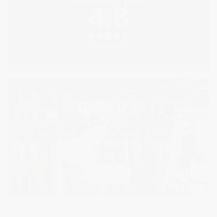
ÖVERGRIPANDE BETYG
4.8
5 Recensioner
ATHLETE CLUB
Gå med i Athlete club och få exklusiva erbjudanden
& 15% rabattkod på din andra order!
GÅ MED