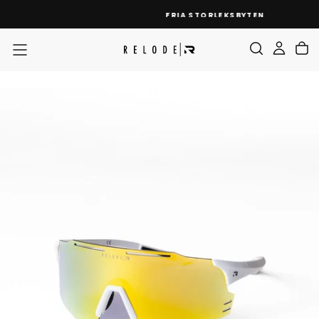
HOPPA
FRIA STORLEKSBYTEN
TILL
INNEHÅLL