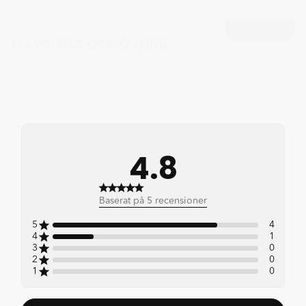
VIEW ALL
Du kanske också gillar
4.8
4.8 out of 5 stars 5 total
Baserat på 5 recensioner
reviews
5
4
4
1
3
0
2
0
1
0