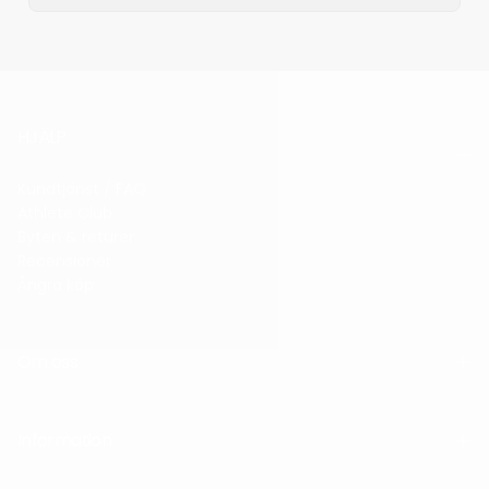
HJÄLP
Kundtjänst / FAQ
Athlete Club
Byten & returer
Recensioner
Ångra köp
Om oss
Information