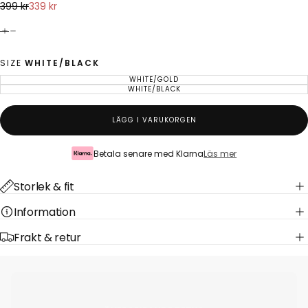
339
Ordinarie
Reapris
399 kr
339 kr
kr
pris
SIZE
WHITE/BLACK
WHITE/GOLD
VARIANT
SLUTSÅLD
WHITE/BLACK
VARIANT
ELLER
SLUTSÅLD
EJ
ELLER
TILLGÄNGLIG
EJ
TILLGÄNGLIG
LÄGG I VARUKORGEN
Betala senare med Klarna
Läs mer
Storlek & fit
Information
Frakt & retur