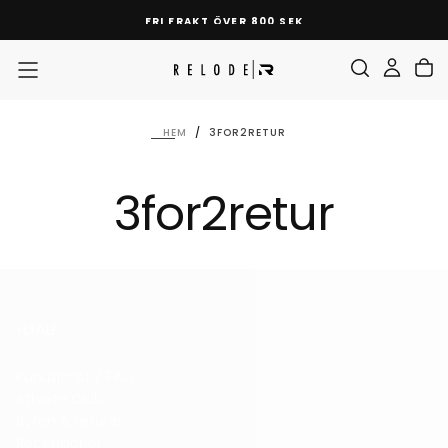
HOPPA
FRI FRAKT ÖVER 800 SEK
TILL
INNEHÅLL
HEM
/
3FOR2RETUR
3for2retur
HJÄLP
Kundtjänst / FAQ
Athlete Club
Byten & returer
Recensioner