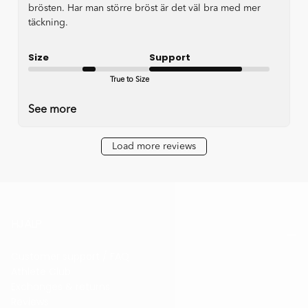
brösten. Har man större bröst är det väl bra med mer
täckning.
Size
Support
True to Size
Good
See more
Load more reviews
HJÄLP
Customer support / FAQ
Athlete Club
Exchanges & returns
Reviews