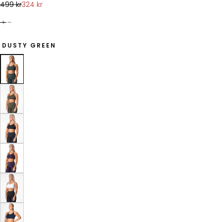
324
Regular
Sale
499 kr
324 kr
kr
price
price
DUSTY GREEN