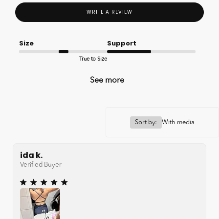
WRITE A REVIEW
Size
Support
True to Size
Okay
See more
Sort by:
With media
ida k.
Verified Buyer