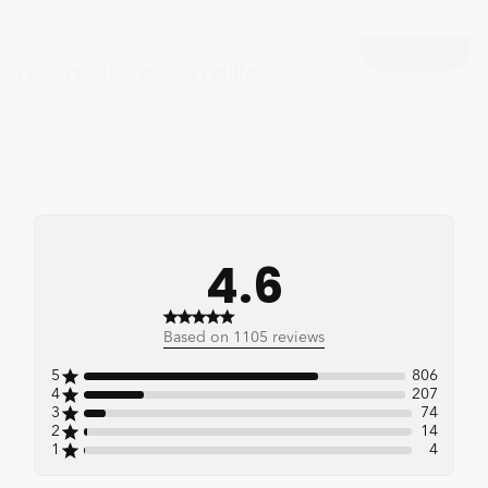
VIEW ALL
Du kanske också gillar
4.6
4.6 out of 5 stars 1105
Based on 1105 reviews
total reviews
5
806
4
207
3
74
2
14
1
4