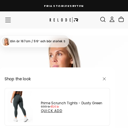
SKIP
FRIA STORLEKSBYTEN
TO
CONTENT
Elin
är 167cm / 5′6″
och bär storlek S
Shop the look
Prime Scrunch Tights - Dusty Green
Regular
Sale
699 kr
454 kr
price
price
QUICK ADD