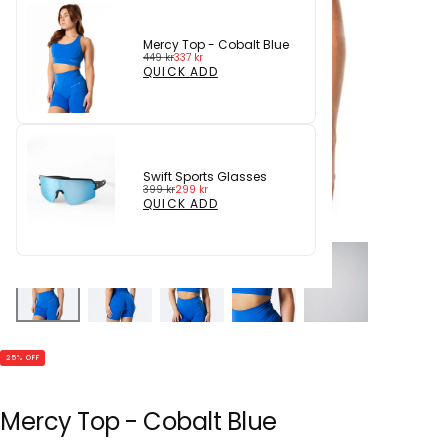
Mercy Top - Cobalt Blue
Regular
Sale
449 kr
337 kr
price
price
QUICK ADD
Swift Sports Glasses
Regular
Sale
399 kr
299 kr
price
price
QUICK ADD
25
% OFF
Mercy Top - Cobalt Blue