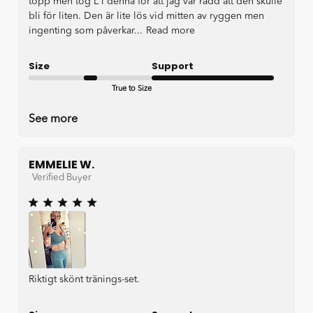
topp men tog L i denna för att jag var rädd att den skulle
bli för liten. Den är lite lös vid mitten av ryggen men
ingenting som påverkar...
Read more
Size
Support
True to Size
Very good
See more
EMMELIE W.
Verified Buyer
Riktigt skönt tränings-set.