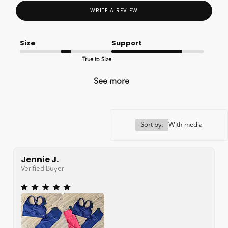
WRITE A REVIEW
Size
Support
True to Size
Good
See more
Sort by:
With media
Jennie J.
Verified Buyer