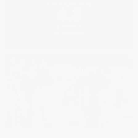
ÖVERGRIPANDE BETYG
4.8
634 Recensioner
ATHLETE CLUB
Gå med i Athlete club och få exklusiva erbjudanden
& 15% rabattkod på din andra order!
GÅ MED