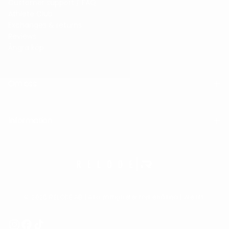
Customer support / FAQ
Athlete Club
Exchanges & returns
Reviews
Ångra köp
Om oss
Information
© 2026 RELODE AB | Alla rättigheter förbehållna | We lift.