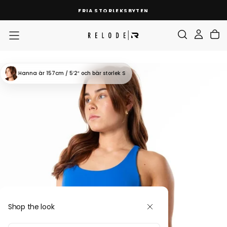
SKIP
FRIA STORLEKSBYTEN
TO
CONTENT
Hanna
är 157cm / 5′2″
och bär storlek S
Shop the look