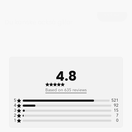
VIEW ALL
Du kanske också gillar
4.8
4.8 out of 5 stars 635 total
Based on 635 reviews
reviews
5
521
4
92
3
15
2
7
1
0