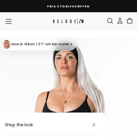
SKIP
FRIA STORLEKSBYTEN
TO
CONTENT
Alice
är 169cm / 5′7″
och bär storlek S
Shop the look