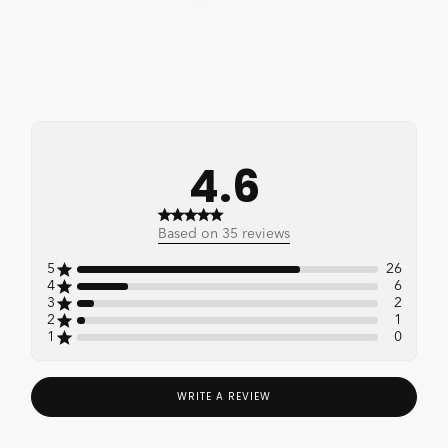
4.6
4.6 out of 5 stars 35 total
Based on 35 reviews
reviews
5
26
4
6
3
2
2
1
1
0
WRITE A REVIEW