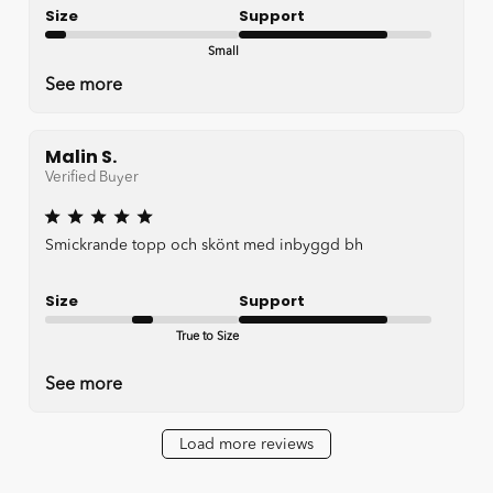
Size
Support
Small
Good
See more
Malin S.
Verified Buyer
Smickrande topp och skönt med inbyggd bh
Size
Support
True to Size
Good
See more
Load more reviews