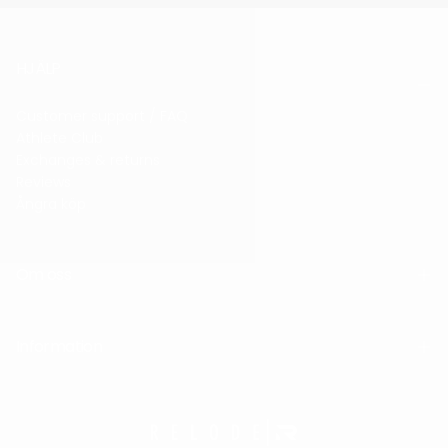
HJÄLP
Customer support / FAQ
Athlete Club
Exchanges & returns
Reviews
Ångra köp
Om oss
Information