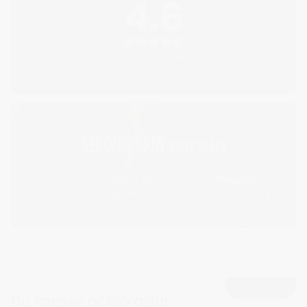
4.6
35 Recensioner
Second-skin
känsla
Soft touch material för dig som vill vara lika bekväm
på gymmet som hemma.
VIEW ALL
Du kanske också gillar