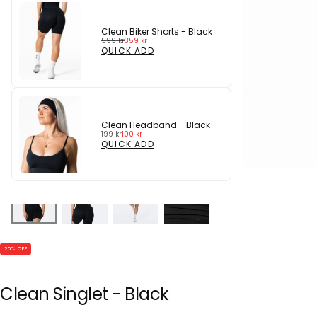
Clean Biker Shorts - Black
Regular
Sale
599 kr
359 kr
price
price
QUICK ADD
Clean Headband - Black
Regular
Sale
199 kr
100 kr
price
price
QUICK ADD
20
% OFF
Clean Singlet - Black