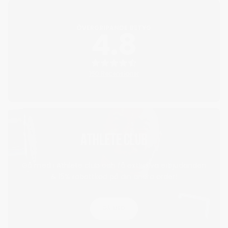
ÖVERGRIPANDE BETYG
4.8
150 Recensioner
ATHLETE CLUB
Gå med i Athlete club och få exklusiva erbjudanden
& 15% rabattkod på din andra order!
GÅ MED