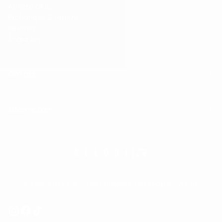
Athlete Club
Exchanges & returns
Reviews
Ångra köp
Om oss
Information
© 2026 RELODE AB | Alla rättigheter förbehållna | We lift.