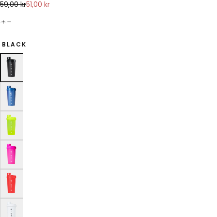
51,00
Regular
Sale
59,00 kr
51,00 kr
kr
price
price
BLACK