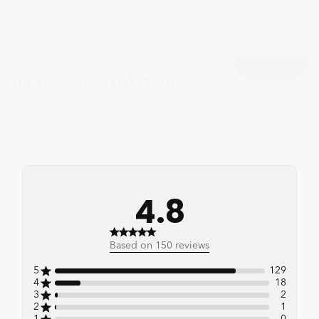
VIEW ALL
Du kanske också gillar
4.8
4.8 out of 5 stars 150 total
Based on 150 reviews
reviews
5
129
4
18
3
2
2
1
1
0