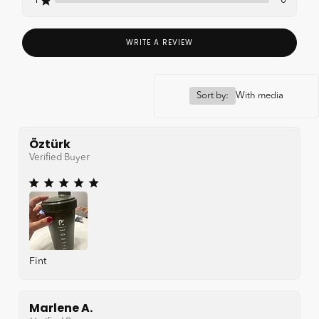
WRITE A REVIEW
Sort by:
With media
Öztürk
Verified Buyer
Fint
Marlene A.