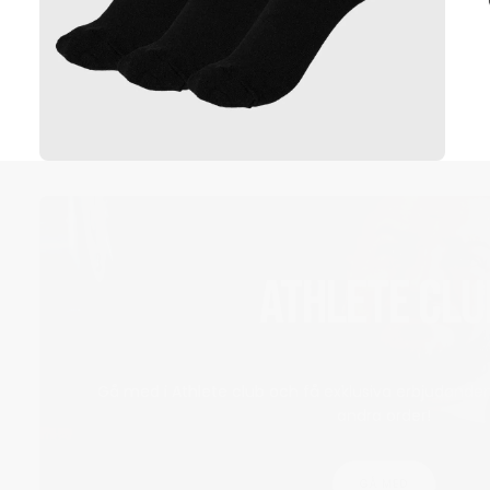
ATHLETE CLU
Gå med i Athlete club och få exklusiva erbjudanden
andra order!
GÅ MED