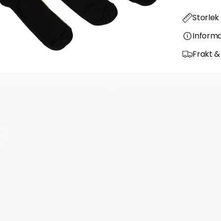
Storlek 
Informa
Frakt &
B
 & 15% rabattkod på din