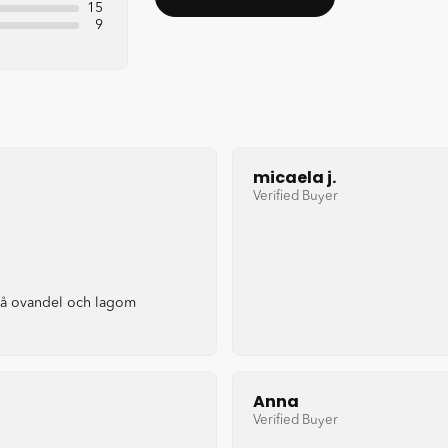
15
9
micaela j.
Verified Buyer
 på ovandel och lagom
Anna
Verified Buyer