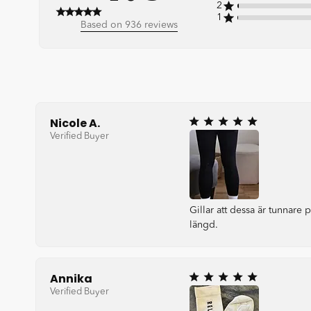
2
1
4.6 out of 5 stars 936 total reviews
Based on 936 reviews
Nicole A.
Verified Buyer
Gillar att dessa är tunnare
längd.
Annika
Verified Buyer