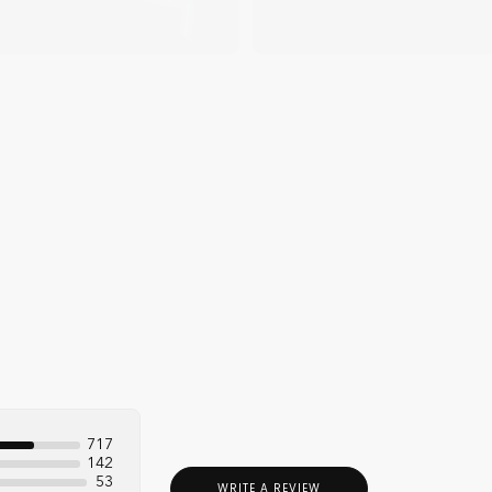
Quick 
current
No product has 
717
142
53
WRITE A REVIEW