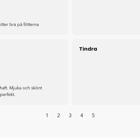
tter bra på fötterna
Tindra
haft. Mjuka och skönt
 perfekt.
1
2
3
4
5