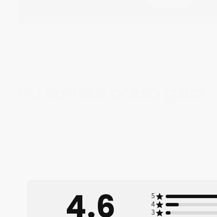
Du kanske också gillar
4.6
5
4
3