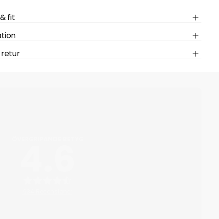
& fit
tion
 retur
4.6
ÖVERGRIPANDE BETYG
934 Recensioner